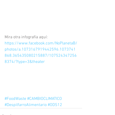
Mira otra infografía aquí: 
https://www.facebook.com/NoPlanetaB/
photos/a.1073167919442596.1073741
868.365435080215887/107524347256
8374/?type=3&theater
#FoodWaste
#CAMBIOCLIMATICO
#DespilfarroAlimentario
#ODS12